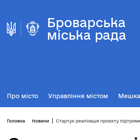
Броварська
міська рада
Про місто
Управління містом
Мешк
Головна
Новини
Стартує реалізація проєкту підтримки ветеранів та ветеранок, які повністю або частков