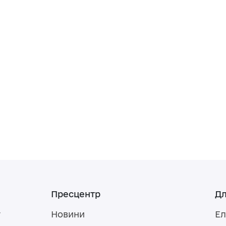
Пресцентр
Дл
у
Новини
Ел