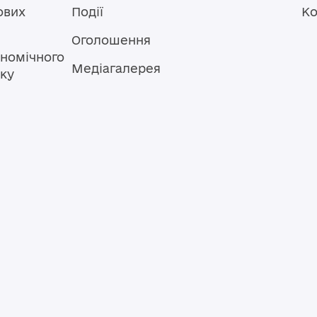
ових
Події
Ко
Оголошення
номічного
Медіагалерея
тку