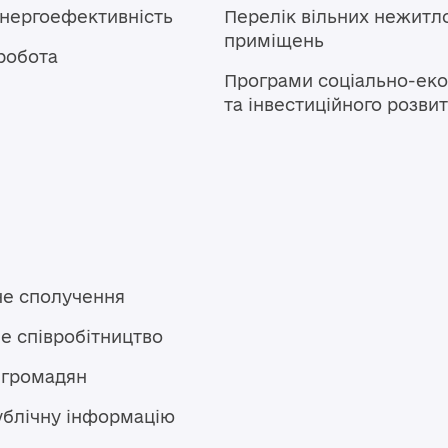
енергоефективність
Перелік вільних нежитл
приміщень
робота
Програми соціально-еко
та інвестиційного розви
не сполучення
е співробітництво
 громадян
ублічну інформацію