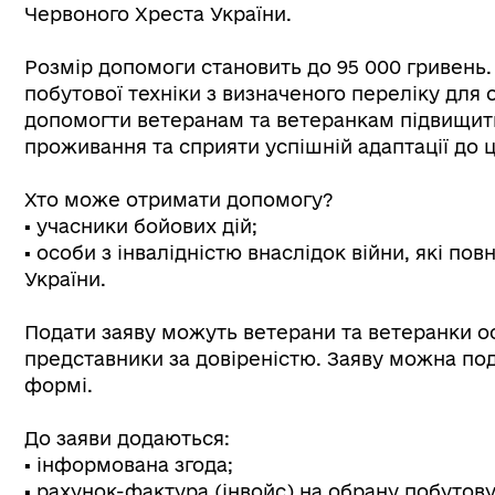
Червоного Хреста України.
Розмір допомоги становить до 95 000 гривень
побутової техніки з визначеного переліку для
допомогти ветеранам та ветеранкам підвищити
проживання та сприяти успішній адаптації до 
Хто може отримати допомогу?
▪️ учасники бойових дій;
▪️ особи з інвалідністю внаслідок війни, які по
України.
Подати заяву можуть ветерани та ветеранки ос
представники за довіреністю. Заяву можна по
формі.
До заяви додаються:
▪️ інформована згода;
▪️ рахунок-фактура (інвойс) на обрану побутову