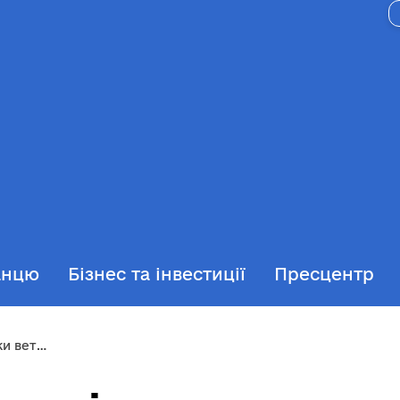
анцю
Бізнес та інвестиції
Пресцентр
о втратили зір