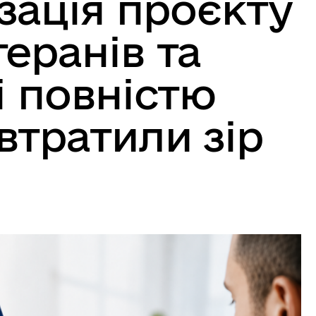
зація проєкту
еранів та
і повністю
втратили зір