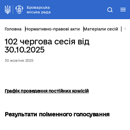
Броварська
М
Пошук
міська рада
Головна
Нормативно-правові акти
Матеріали сесій
102 чергова сесія від 30.10.2025
102 чергова сесія від
30.10.2025
30 жовтня 2025
Графік проведення постійних комісій
Результати поіменного голосування