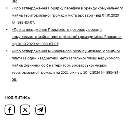
;
06
«Про затвердження Порядку передачі в оренду комунального
майна територіальної громади міста Бровари» від 01.10.2020
№ 1987-83-07;
«Про затвердження Примірного договору оренди
комунального майна територіальної громади міста Бровари»
від 01.10.2020 № 1988-83-07;
«Про затвердження мінімального розміру місячної орендної
плати за один квадратний метр загальної площі нерухомого
майна фізичних осіб на території Броварської міської
територіальної громади на 2025 рік» від 20.12.2024 № 1885-84-
08.
Поділитись