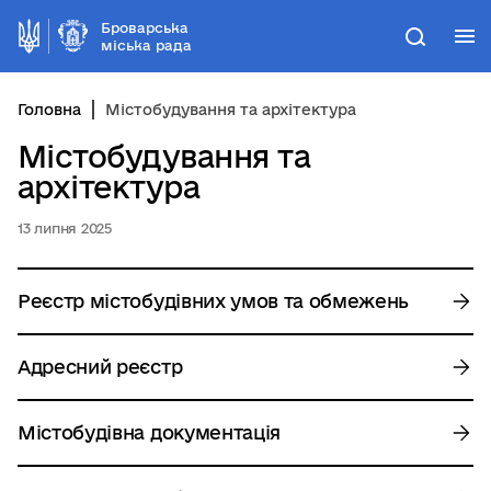
Броварська
М
Пошук
міська рада
Головна
Містобудування та архітектура
Містобудування та
архітектура
13 липня 2025
Реєстр містобудівних умов та обмежень
Адресний реєстр
Містобудівна документація