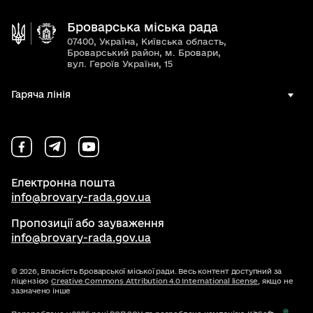
Броварська міська рада
07400, Україна, Київська область,
Броварський район, м. Бровари,
вул. Героїв України, 15
Гаряча лінія
Електронна пошта
info@brovary-rada.gov.ua
Пропозиції або зауваження
info@brovary-rada.gov.ua
© 2026,
Власність Броварської міської ради. Весь контент доступний за
ліцензією
Creative Commons Attribution 4.0 International license
, якщо не
зазначено інше