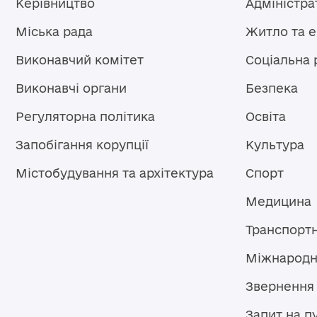
Керівництво
Адміністра
Міська рада
Житло та 
Виконавчий комітет
Соціальна 
Виконавчі органи
Безпека
Регуляторна політика
Освіта
Запобігання корупції
Культура
Містобудування та архітектура
Спорт
Медицина
Транспорт
Міжнародн
Звернення
Запит на п