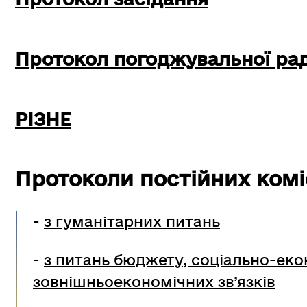
Протокол погоджувальної ра
РІЗНЕ
Протоколи постійних комі
-
з гуманітарних питань
-
з питань бюджету, соціально-екон
зовнішньоекономічних зв’язків