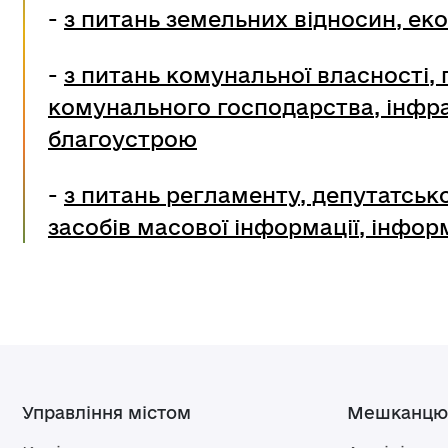
-
з питань земельних відносин, еко
-
з питань комунальної власності, 
комунального господарства, інфра
благоустрою
-
з питань регламенту, депутатсько
засобів масової інформації, інфор
Управління містом
Мешканцю