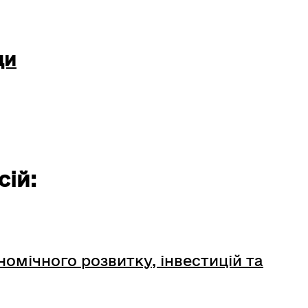
ди
сій:
омічного розвитку, інвестицій та