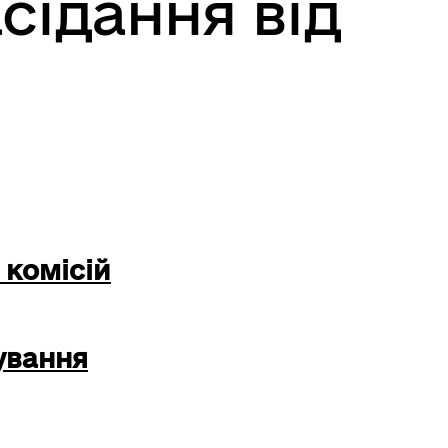
асідання від
 комісій
ування