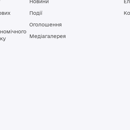
у
Новини
Ел
ових
Події
Ко
Оголошення
номічного
Медіагалерея
тку