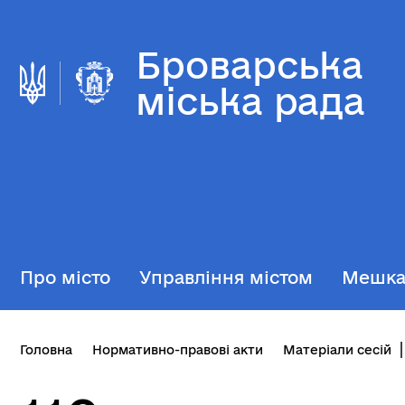
Броварська
міська рада
Про місто
Управління містом
Мешк
Головна
Нормативно-правові акти
Матеріали сесій