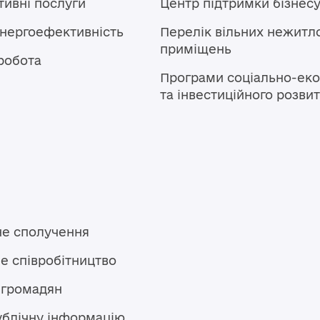
тивні послуги
Центр підтримки бізнес
енергоефективність
Перелік вільних нежитл
приміщень
робота
Програми соціально-еко
та інвестиційного розви
не сполучення
е співробітництво
 громадян
ублічну інформацію