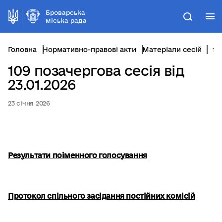
Броварська
М
Пошук
міська рада
Головна
Нормативно-правові акти
Матеріали сесій
109 позачергова сесія від 23.01.2026
109 позачергова сесія від
23.01.2026
23 січня 2026
Результати поіменного голосування
Протокол спільного засідання постійних комісій