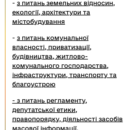
-
з питань земельних відносин,
екології, архітектури та
містобудування
-
з питань комунальної
власності, приватизації,
будівництва, житлово-
комунального господарства,
інфраструктури, транспорту та
благоустрою
-
з питань регламенту,
депутатської етики,
правопорядку, діяльності засобів
масової інформації,