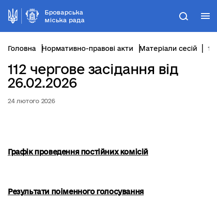
Броварська
М
Пошук
міська рада
Головна
Нормативно-правові акти
Матеріали сесій
112 чергове засідання від 26.02.2026
112 чергове засідання від
26.02.2026
24 лютого 2026
Графік проведення постійних комісій
Результати поіменного голосування