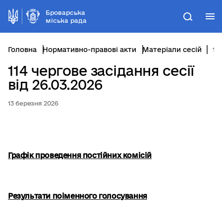
Броварська
М
Пошук
міська рада
Головна
Нормативно-правові акти
Матеріали сесій
114 чергове засідання сесії від 26.03.2026
114 чергове засідання сесії
від 26.03.2026
13 березня 2026
Графік проведення постійних комісій
Результати поіменного голосування