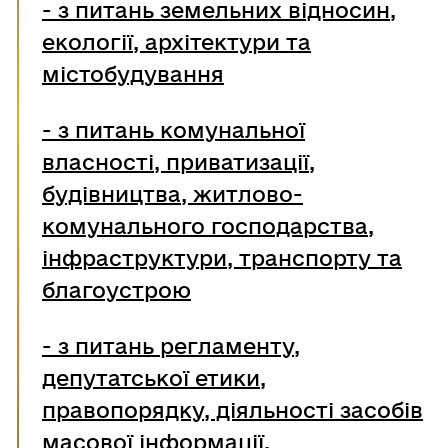
-
з питань земельних відносин,
екології, архітектури та
містобудування
-
з питань комунальної
власності, приватизації,
будівництва, житлово-
комунального господарства,
інфраструктури, транспорту та
благоустрою
-
з питань регламенту,
депутатської етики,
правопорядку, діяльності засобів
масової інформації,