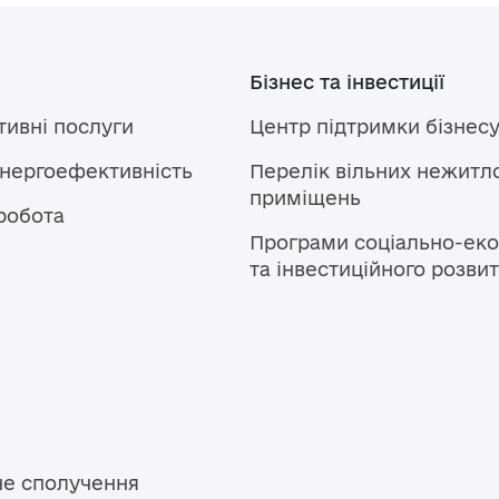
Бізнес та інвестиції
тивні послуги
Центр підтримки бізнес
енергоефективність
Перелік вільних нежитл
приміщень
робота
Програми соціально-еко
та інвестиційного розви
не сполучення