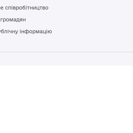
е співробітництво
 громадян
ублічну інформацію
Гаряча лінія
+38 (04594) 6 11 11
+38 (067) 483 43 68
+38 (093) 170 82 92