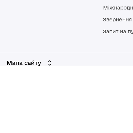
Міжнародн
Звернення
Запит на п
Мапа сайту
Броварська міська рада
07400, Україна, Київська область,
Броварський район, м. Бровари,
вул. Героїв України, 15