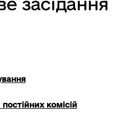
ве засідання
ування
 постійних комісій