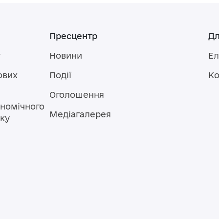
Пресцентр
Дл
у
Новини
Ел
ових
Події
Ко
Оголошення
номічного
Медіагалерея
тку