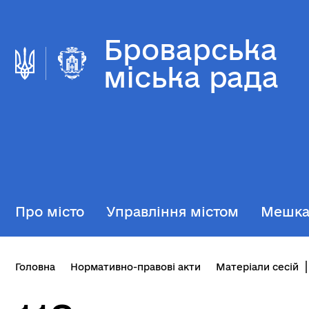
Броварська
міська рада
Про місто
Управління містом
Мешк
Головна
Нормативно-правові акти
Матеріали сесій