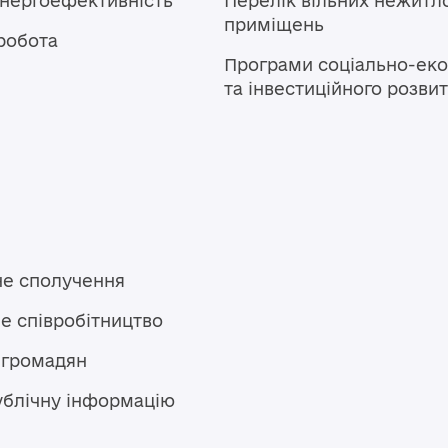
енергоефективність
Перелік вільних нежитл
приміщень
робота
Програми соціально-еко
та інвестиційного розви
не сполучення
е співробітництво
 громадян
ублічну інформацію