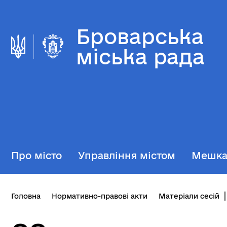
Броварська
міська рада
Про місто
Управління містом
Мешк
Головна
Нормативно-правові акти
Матеріали сесій