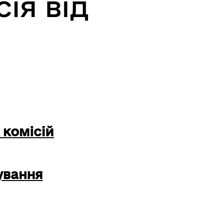
ія від
 комісій
ування