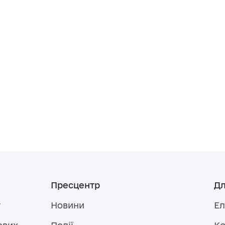
Пресцентр
Дл
у
Новини
Ел