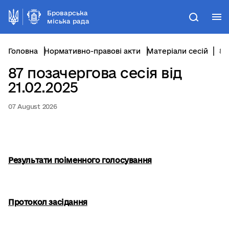
Броварська
М
Пошук
міська рада
Головна
Нормативно-правові акти
Матеріали сесій
87 позачергова сесія від 21.02.2025
87 позачергова сесія від
21.02.2025
07 August 2026
Результати поіменного голосування
Протокол засідання