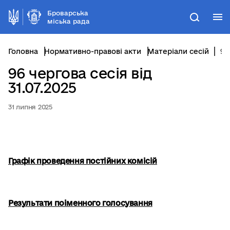
Броварська
М
Пошук
міська рада
Головна
Нормативно-правові акти
Матеріали сесій
96 чергова сесія від 31.07.2025
96 чергова сесія від
31.07.2025
31 липня 2025
Графік проведення постійних комісій
Результати поіменного голосування