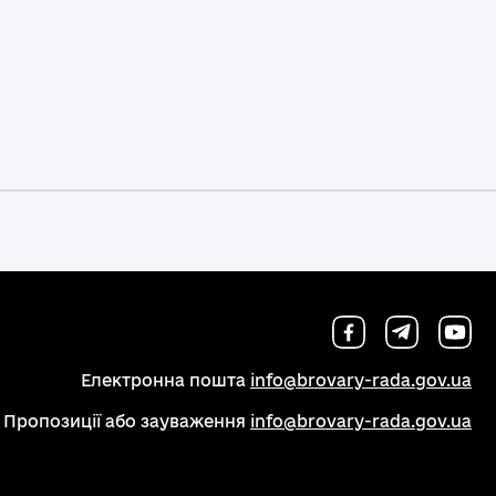
Електронна пошта
info@brovary-rada.gov.ua
Пропозиції або зауваження
info@brovary-rada.gov.ua