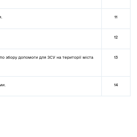
.
11
12
 по збору допомоги для ЗСУ на території міста
13
ми.
14