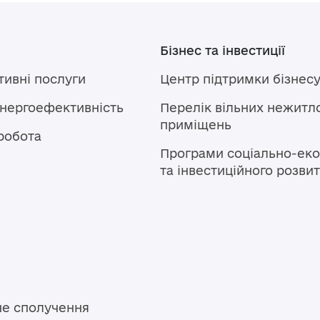
Бізнес та інвестиції
тивні послуги
Центр підтримки бізнес
енергоефективність
Перелік вільних нежитл
приміщень
робота
Програми соціально-еко
та інвестиційного розви
не сполучення