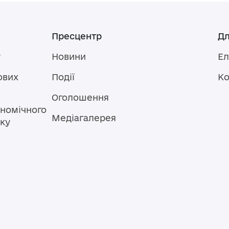
Пресцентр
Дл
у
Новини
Ел
ових
Події
Ко
Оголошення
номічного
Медіагалерея
тку