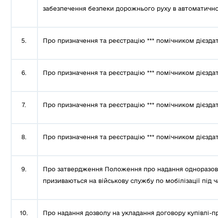
забезпечення безпеки дорожнього руху в автоматичн
5.
Про призначення та реєстрацію *** помічником дієздат
6.
Про призначення та реєстрацію *** помічником дієздат
7.
Про призначення та реєстрацію *** помічником дієздат
8.
Про призначення та реєстрацію *** помічником дієздат
9.
Про затвердження Положення про надання одноразово
призиваються на військову службу по мобілізації під ча
10.
Про надання дозволу на укладання договору купівлі-п