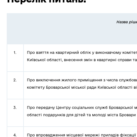
Назва ріш
1.
Про взяття на квартирний облік у виконавчому коміте
Київської області, внесення змін в квартирні справи та
2.
Про виключення жилого приміщення з числа службових
комітету Броварської міської ради Київської області ві
3.
Про передачу Центру соціальних служб Броварської мі
області подарунків для дітей та молоді міста Бровари
4.
Про впровадження місцевої мережі приладів фіксації