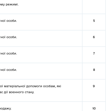
ому режимі.
ної особи.
5
ної особи.
6
ної особи.
7
ної особи.
8
ї матеріальної допомоги особам, які
9
с дії воєнного стану.
родажу.
10