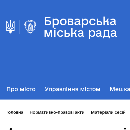
Броварська
міська рада
Про місто
Управління містом
Мешк
Головна
Нормативно-правові акти
Матеріали сесій