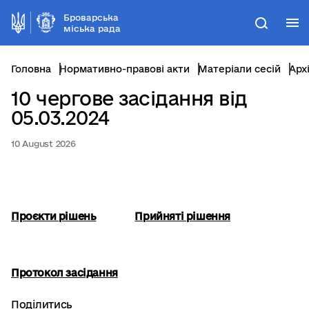
Броварська
М
Пошук
міська рада
Головна
Нормативно-правові акти
Матеріали сесій
Арх
10 чергове засідання від
05.03.2024
10 August 2026
Проєкти рішень
Прийняті рішення
Протокол засідання
Поділитись