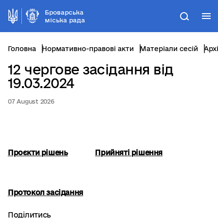
Броварська
М
Пошук
міська рада
Головна
Нормативно-правові акти
Матеріали сесій
Арх
12 чергове засідання від
19.03.2024
07 August 2026
Проєкти рішень
Прийняті рішення
Протокол засідання
Поділитись