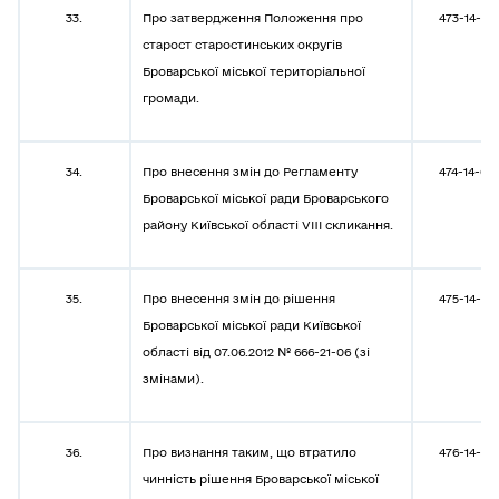
33.
Про затвердження Положення про
473-14-08
старост старостинських округів
Броварської міської територіальної
громади.
34.
Про внесення змін до Регламенту
474-14-08
Броварської міської ради Броварського
району Київської області VIII скликання.
35.
Про внесення змін до рішення
475-14-08
Броварської міської ради Київської
області від 07.06.2012 № 666-21-06 (зі
змінами).
36.
Про визнання таким, що втратило
476-14-08
чинність рішення Броварської міської