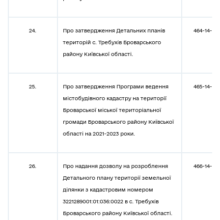
24.
Про затвердження Детальних планів
464-14-08
територій с. Требухів Броварського
району Київської області.
25.
Про затвердження Програми ведення
465-14-08
містобудівного кадастру на території
Броварської міської територіальної
громади Броварського району Київської
області на 2021-2023 роки.
26.
Про надання дозволу на розроблення
466-14-08
Детального плану території земельної
ділянки з кадастровим номером
3221289001:01:036:0022 в с. Требухів
Броварського району Київської області.