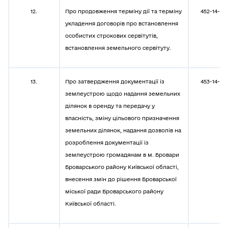
12.
Про продовження терміну дії та терміну
452-14-08
укладення договорів про встановлення
особистих строкових сервітутів,
встановлення земельного сервітуту.
13.
Про затвердження документації із
453-14-08
землеустрою щодо надання земельних
ділянок в оренду та передачу у
власність, зміну цільового призначення
земельних ділянок, надання дозволів на
розроблення документації із
землеустрою громадянам в м. Бровари
Броварського району Київської області,
внесення змін до рішення Броварської
міської ради Броварського району
Київської області.