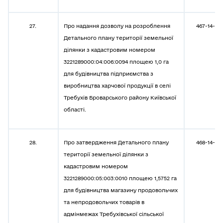
27.
Про надання дозволу на розроблення
467-14-08
Детального плану території земельної
ділянки з кадастровим номером
3221289000:04:006:0094 площею 1,0 га
для будівництва підприємства з
виробництва харчової продукції в селі
Требухів Броварського району Київської
області.
28.
Про затвердження Детального плану
468-14-08
території земельної ділянки з
кадастровим номером
3221289000:05:003:0010 площею 1,5752 га
для будівництва магазину продовольчих
та непродовольчих товарів в
адмінмежах Требухівської сільської