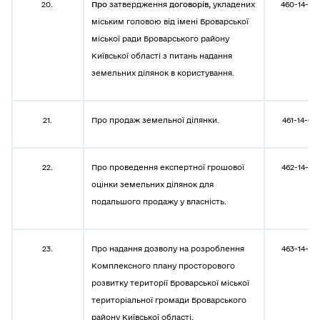
20.
Про
затвердження
договорів,
укладених
460-14-08
міським головою від імені Броварської
міської ради Броварського району
Київської області з питань надання
земельних ділянок в користування.
21.
Про продаж земельної ділянки.
461-14-08
22.
Про проведення експертної грошової
462-14-08
оцінки земельних ділянок для
подальшого продажу у власність.
23.
Про надання дозволу на розроблення
463-14-08
Комплексного плану просторового
розвитку території Броварської міської
територіальної громади Броварського
району Київської області.