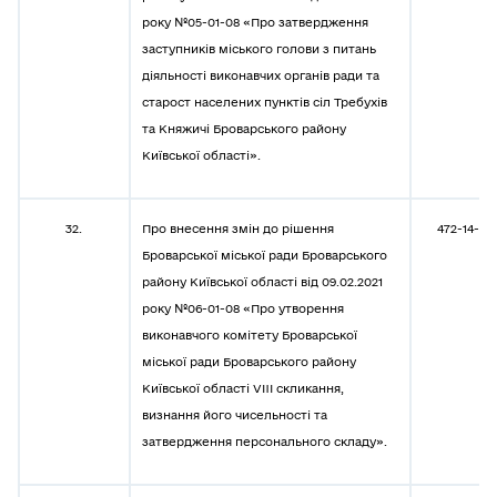
року №05-01-08 «Про затвердження
заступників міського голови з питань
діяльності виконавчих органів ради та
старост населених пунктів сіл Требухів
та Княжичі Броварського району
Київської області».
32.
Про внесення змін до рішення
472-14-08
Броварської міської ради Броварського
району Київської області від 09.02.2021
року №06-01-08 «Про утворення
виконавчого комітету Броварської
міської ради Броварського району
Київської області VIII скликання,
визнання його чисельності та
затвердження персонального складу».