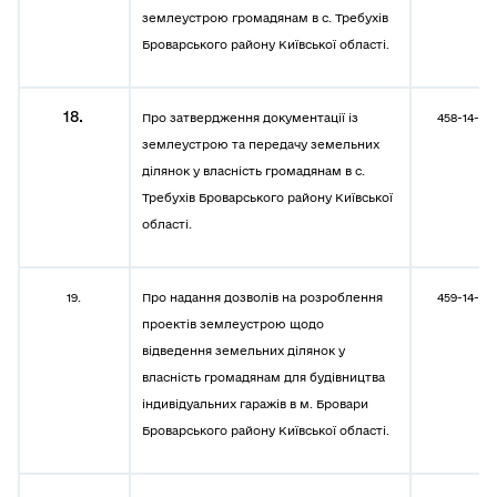
землеустрою громадянам в с. Требухів
Броварського району Київської області.
18.
Про затвердження документації із
458-14-08
землеустрою та передачу земельних
ділянок у власність громадянам в с.
Требухів Броварського району Київської
області.
19.
Про надання дозволів на розроблення
459-14-08
проектів землеустрою щодо
відведення земельних ділянок у
власність громадянам для будівництва
індивідуальних гаражів в м. Бровари
Броварського району Київської області.