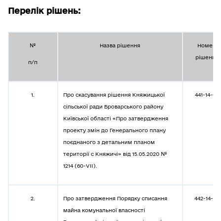
Перелік рішень:
№
Назва рішення
Номер
рішення
п/п
1.
Про скасування рішення Княжицької
441-14-08
сільської ради Броварського району
Київської області «Про затвердження
проекту змін до Генерального плану
поєднаного з детальним планом
території с Княжичі» від 15.05.2020 №
1214 (60-VII).
2.
Про затвердження Порядку списання
442-14-08
майна комунальної власності