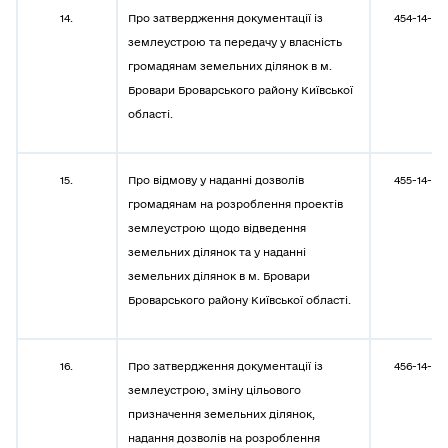
14.
Про затвердження документації із
454-14-08
землеустрою та передачу у власність
громадянам земельних ділянок в м.
Бровари Броварського району Київської
області.
15.
Про відмову у наданні дозволів
455-14-08
громадянам на розроблення проектів
землеустрою щодо відведення
земельних ділянок та у наданні
земельних ділянок в м. Бровари
Броварського району Київської області.
16.
Про затвердження документації із
456-14-08
землеустрою, зміну цільового
призначення земельних ділянок,
надання дозволів на розроблення