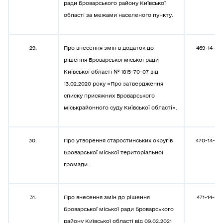
ради Броварського району Київської
області за межами населеного пункту.
29.
Про внесення змін в додаток до
469-14-08
рішення Броварської міської ради
Київської області № 1815-70-07 від
13.02.2020 року «Про затвердження
списку присяжних Броварського
міськрайонного суду Київської області».
30.
Про утворення старостинських округів
470-14-08
Броварської міської територіальної
громади.
31.
Про внесення змін до рішення
471-14-08
Броварської міської ради Броварського
району Київської області від 09.02.2021