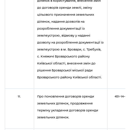
ділянок в користування, внесення змін
до договорів оренди землі, зміну
цільового призначення земельних
ділянок, надання дозволів на
розроблення документації із
землеустрою, відмову у наданні
дозволу на розроблення документації із
землеустрою в м. Бровари, с. Требухів,
с. Княжичі Броварського району
Київської області, внесення змін до
рішення Броварської міської ради
Броварського району Київської області.
11.
Про поновлення договорів оренди
451-14-08
земельних ділянок, продовження
терміну укладення договорів оренди
земельних ділянок.