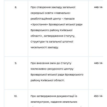
8.
Про створення закладу загальної
448-14-08
середньої освіти «Навчально-
реабілітаційний центр – гімназія
«Зростання» Броварської міської ради
Броварського району Київської
області», затвердження Статуту,
Структури та загальної штатної
чисельності закладу.
9.
Про внесення змін до Статуту
449-14-08
Інклюзивно-ресурсного центру
Броварської міської ради Броварського
району Київської області.
10.
Про затвердження документації із
450-14-08
землеустрою, надання земельних