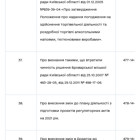
ради Київської області від 01.12.2005
№839-39-04 «Про затвердження
Положення про надання погодження на
здійснення торгівельної діяльності та
роздрібної торгівлі алкогольними
напоями, тютюновими виробами».
37.
Про визнання такими, що втратили
477-14-08
чинність рішення Броварської міської
ради Київської області від 25.10.2007 №
463-28-05, від 29.12.2011 № 498-17-06.
38.
Про внесення змін до плану діяльності з
478-14-08
підготовки проєктів регуляторних актів
на 2021 рік.
39.
Про внесення змін в Додаток до
479-14-08