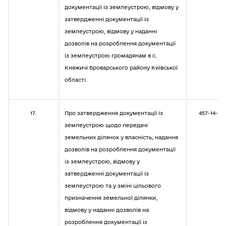
документації із землеустрою, відмову у
затвердженні документації із
землеустрою, відмову у наданні
дозволів на розроблення документації
із землеустрою громадянам в с.
Княжичі Броварського району Київської
області.
17.
Про затвердження документації із
457-14-08
землеустрою щодо передачі
земельних ділянок у власність, надання
дозволів на розроблення документації
із землеустрою, відмову у
затвердженні документації із
землеустрою та у зміні цільового
призначення земельної ділянки,
відмову у наданні дозволів на
розроблення документації із