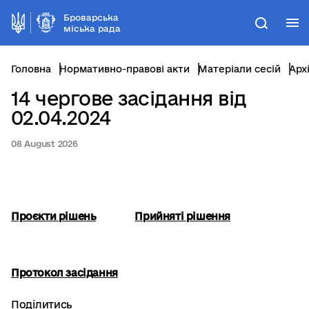
Броварська
М
Пошук
міська рада
Головна
Нормативно-правові акти
Матеріали сесій
Арх
14 чергове засідання від
02.04.2024
08 August 2026
Проєкти рішень
Прийняті рішення
Протокол засідання
Поділитись