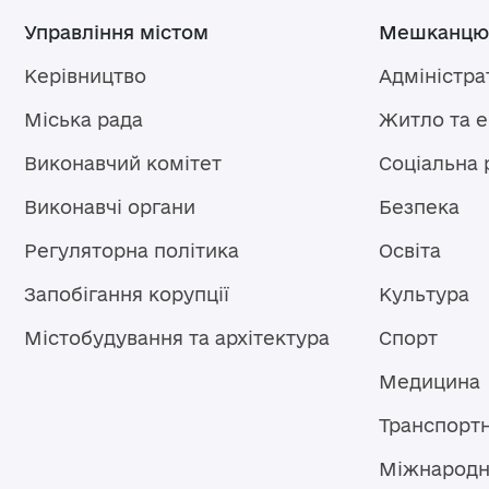
Управління містом
Мешканцю
Керівництво
Адміністра
Міська рада
Житло та 
Виконавчий комітет
Соціальна 
Виконавчі органи
Безпека
Регуляторна політика
Освіта
Запобігання корупції
Культура
Містобудування та архітектура
Спорт
Медицина
Транспорт
Міжнародн