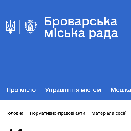
Броварська
міська рада
Про місто
Управління містом
Мешк
Головна
Нормативно-правові акти
Матеріали сесій