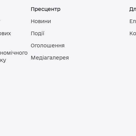
Пресцентр
Дл
у
Новини
Ел
ових
Події
Ко
Оголошення
номічного
Медіагалерея
тку