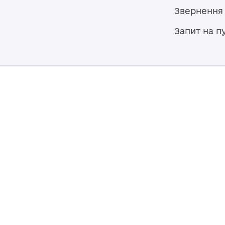
Звернення
Запит на п
Мапа сайту
Броварська міська рада
07400, Україна, Київська область,
Броварський район, м. Бровари,
вул. Героїв України, 15
© 2026,
Власність Броварської міської ради. Весь контент до
ліцензією
Creative Commons Attribution 4.0 International lice