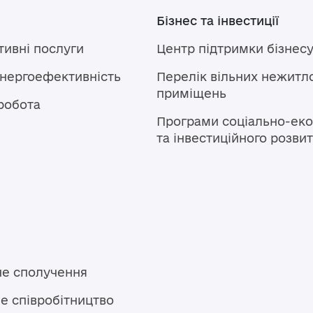
Бізнес та інвестиції
тивні послуги
Центр підтримки бізнес
енергоефективність
Перелік вільних нежитл
приміщень
робота
Програми соціально-еко
та інвестиційного розви
не сполучення
е співробітництво