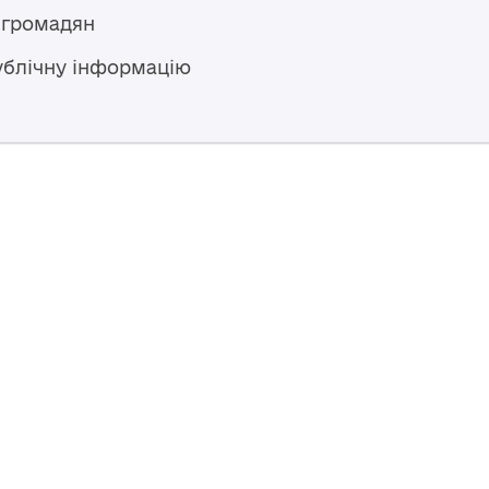
 громадян
ублічну інформацію
Гаряча лінія
+38 (04594) 6 11 11
+38 (067) 483 43 68
+38 (093) 170 82 92
ступний за
Перероблено у 2026 році ВСП
nse
, якщо не
Повернутись навер