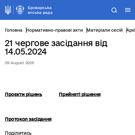
Броварська
М
Пошук
міська рада
Головна
Нормативно-правові акти
Матеріали сесій
Арх
21 чергове засідання від
14.05.2024
09 August 2026
Проєкти рішень
Прийняті рішення
Протокол засідання
Поділитись