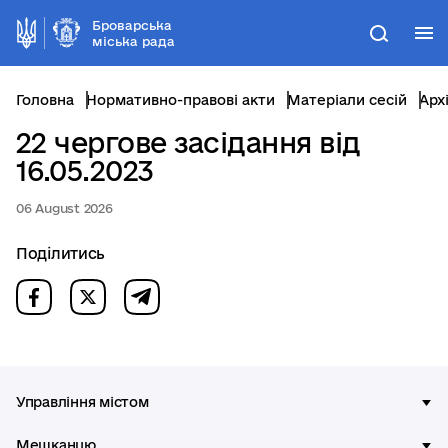
Броварська
М
Пошук
міська рада
Головна
Нормативно-правові акти
Матеріали сесій
Арх
22 чергове засідання від
16.05.2023
06 August 2026
Поділитись
Управління містом
Мешканцю