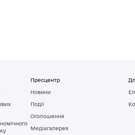
Пресцентр
Дл
у
Новини
Ел
ових
Події
Ко
Оголошення
номічного
Медіагалерея
тку