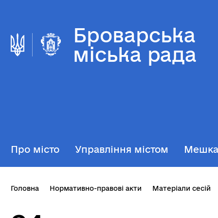
Броварська
міська рада
Про місто
Управління містом
Мешк
Головна
Нормативно-правові акти
Матеріали сесій