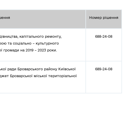
шення
Номер рішення
івництва, капітального ремонту,
688-24-08
рою та соціально – культурного
ї громади на 2019 – 2023 роки.
ької ради Броварського району Київської
689-24-08
юджет Броварської міської територіальної