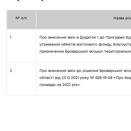
№ п/п
Назва рі
1
Про внесення змін в Додаток 1 до Програми буд
утримання об’єктів житлового фонду, благоуст
призначення Броварської міської територіально
2
Про внесення змін до рішення Броварської міс
області від 23.12.2021 року № 628-19-08 «Про б
громади на 2022 рік».