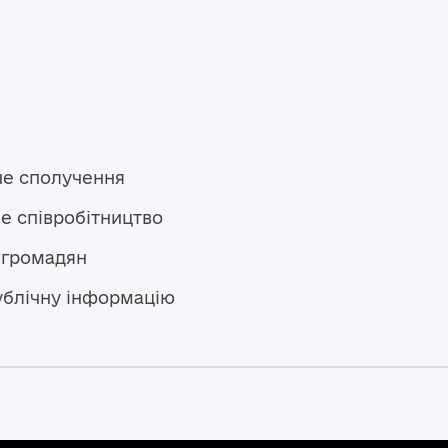
не сполучення
е співробітництво
 громадян
ублічну інформацію