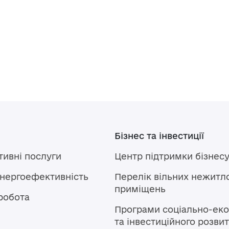
Бізнес та інвестиції
тивні послуги
Центр підтримки бізнес
енергоефективність
Перелік вільних нежитл
приміщень
робота
Програми соціально-еко
та інвестиційного розви