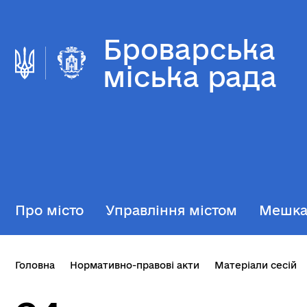
Броварська
міська рада
Про місто
Управління містом
Мешк
Головна
Нормативно-правові акти
Матеріали сесій