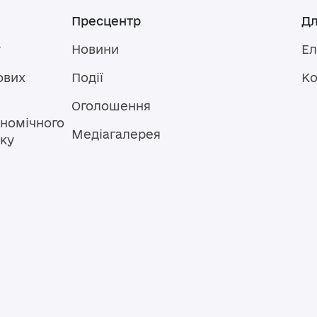
Пресцентр
Дл
у
Новини
Ел
ових
Події
Ко
Оголошення
номічного
Медіагалерея
тку