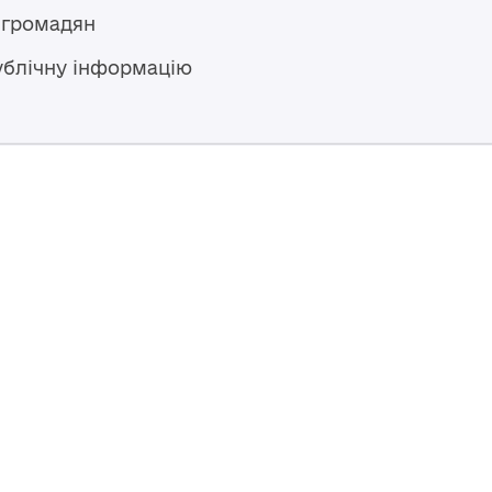
 громадян
ублічну інформацію
Гаряча лінія
+38 (04594) 6 11 11
+38 (067) 483 43 68
+38 (093) 170 82 92
ступний за
Перероблено у 2026 році ВСП
nse
, якщо не
Повернутись навер