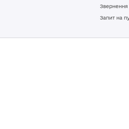
Звернення
Запит на п
Мапа сайту
Броварська міська рада
07400, Україна, Київська область,
Броварський район, м. Бровари,
вул. Героїв України, 15
© 2026,
Власність Броварської міської ради. Весь контент до
ліцензією
Creative Commons Attribution 4.0 International lice