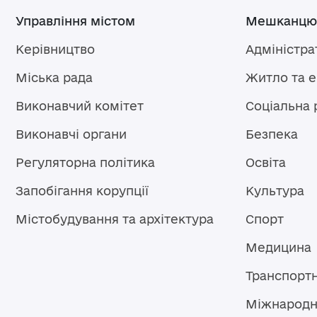
Управління містом
Мешканцю
Керівництво
Адміністра
Міська рада
Житло та 
Виконавчий комітет
Соціальна 
Виконавчі органи
Безпека
Регуляторна політика
Освіта
Запобігання корупції
Культура
Містобудування та архітектура
Спорт
Медицина
Транспорт
Міжнародн