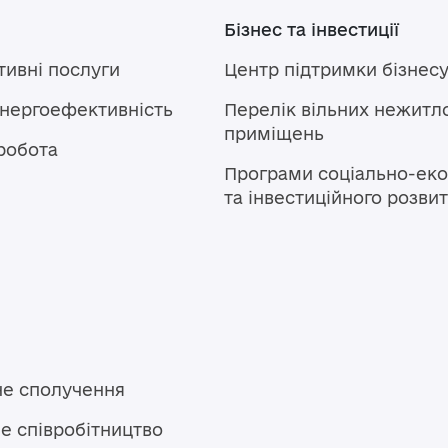
Бізнес та інвестиції
тивні послуги
Центр підтримки бізнес
енергоефективність
Перелік вільних нежитл
приміщень
робота
Програми соціально-еко
та інвестиційного розви
не сполучення
е співробітництво