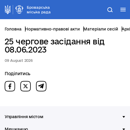
Броварська
М
Пошук
міська рада
Головна
Нормативно-правові акти
Матеріали сесій
Арх
25 чергове засідання від
08.06.2023
09 August 2026
Поділитись
Управління містом
Мешканцю