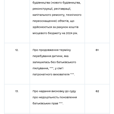
будівництва (нового будівництва,
реконструкції, реставрації,
капітального ремонту, технічного
переоснащення) об’єктів, що
здійснюється за рахунок коштів
місцевого бюджету на 2024 рік.
12.
Про продовження терміну
61
перебування дитини, яка
залишилась без батьківського
піклування, ***, у сім’ї
патронатного вихователя ***.
13.
Про надання висновку до суду
62
про недоцільність поновлення
батьківських прав ***.