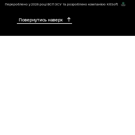
Перероблено у 2026 році ВСП ЗСУ та розроблено компанією KitSoft
Повернутись наверх