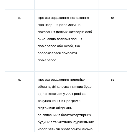
8.
Про затвердження Положення
57
про надання допомоги на
поховання деяких категорій осіб
виконавцю волевиявлення
померлого або особі, яка
зобов’язалася поховати
померлого.
9.
Про затвердження переліку
58
об’єктів, фінансування яких буде
здійснюватися у 2024 році за
рахунок коштів Програми
підтримки об’єднань
співвласників багатоквартирних
будинків та житлово-будівельних
кооперативів Броварської міської