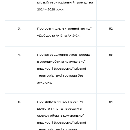
міській територіальній громаді на
2024 - 2028 роки.
3.
Про розгляд електронної петиції
52
«Добудова А-12 та А-12-2».
4.
Про затвердження умов передачі
53
в оренду об’єкта комунальної
власності Броварської міської
територіальної громади без
аукціону.
5.
Про включення до Переліку
54
другого типу та передачу в
оренду об’єктів комунальної
власності Броварської міської
територіальної громади.