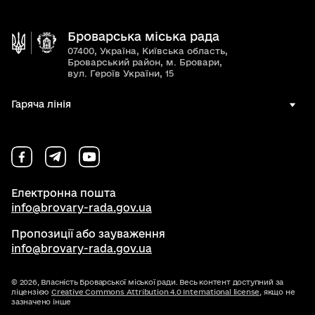
Броварська міська рада
07400, Україна, Київська область,
Броварський район, м. Бровари,
вул. Героїв України, 15
Гаряча лінія
Електронна пошта
info@brovary-rada.gov.ua
Пропозиції або зауваження
info@brovary-rada.gov.ua
© 2026,
Власність Броварської міської ради. Весь контент доступний за
ліцензією
Creative Commons Attribution 4.0 International license
, якщо не
зазначено інше