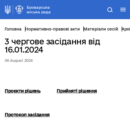
Броварська
М
Пошук
міська рада
Головна
Нормативно-правові акти
Матеріали сесій
Арх
3 чергове засідання від
16.01.2024
06 August 2026
Проєкти рішень
Прийняті рішення
Протокол засідання