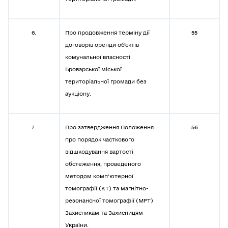
6.
Про продовження терміну дії
55
договорів оренди об’єктів
комунальної власності
Броварської міської
територіальної громади без
аукціону.
7.
Про затвердження Положення
56
про порядок часткового
відшкодування вартості
обстеження, проведеного
методом комп’ютерної
томографії (КТ) та магнітно-
резонансної томографії (МРТ)
Захисникам та Захисницям
України.