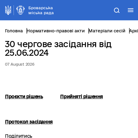
Броварська
М
Пошук
міська рада
Головна
Нормативно-правові акти
Матеріали сесій
Арх
30 чергове засідання від
25.06.2024
07 August 2026
Проєкти рішень
Прийняті рішення
Протокол засідання
Поділитись