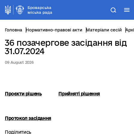
Броварська
М
Пошук
міська рада
Головна
Нормативно-правові акти
Матеріали сесій
Арх
36 позачергове засідання від
31.07.2024
09 August 2026
Проєкти рішень
Прийняті рішення
Протокол засідання
Поділитись