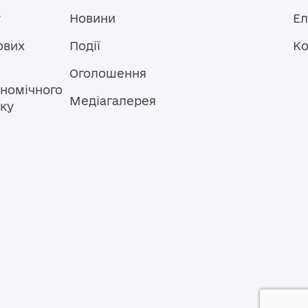
у
Новини
Ел
ових
Події
Ко
Оголошення
номічного
Медіагалерея
тку