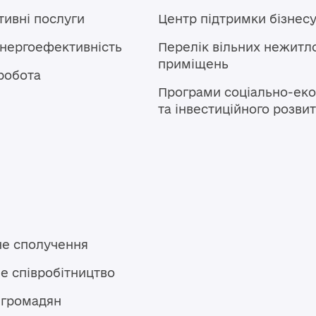
тивні послуги
Центр підтримки бізнес
енергоефективність
Перелік вільних нежитл
приміщень
робота
Програми соціально-еко
та інвестиційного розви
не сполучення
е співробітництво
 громадян