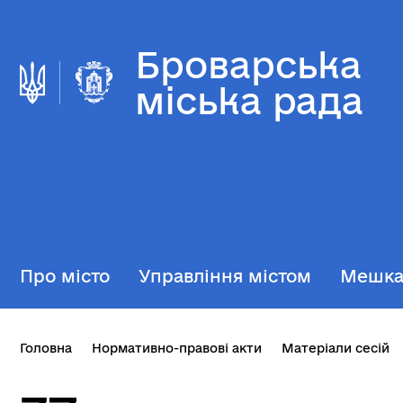
Броварська
міська рада
Про місто
Управління містом
Мешк
Головна
Нормативно-правові акти
Матеріали сесій