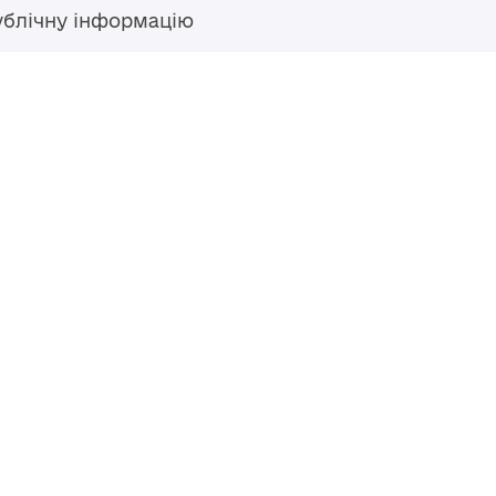
ублічну інформацію
Гаряча лінія
+38 (04594) 6 11 11
+38 (067) 483 43 68
+38 (093) 170 82 92
ступний за
Перероблено у 2026 році ВСП
nse
, якщо не
Повернутись навер