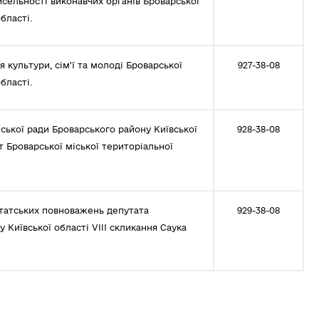
исельності виконавчих органів Броварської
бласті.
культури, сім’ї та молоді Броварської
927-38-08
бласті.
ської ради Броварського району Київської
928-38-08
т Броварської міської територіальної
татських повноважень депутата
929-38-08
 Київської області VIIІ скликання Саука