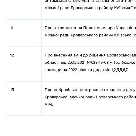
оптимізації Структури та загальної штатної ч
міської ради Броварського району Київської о
11
Про затвердження Положення про Управління 
міської ради Броварського району Київської о
12
Про внесення змін до рішення Броварської мі
області від 23.12.2021 №628-19-08 «Про бюдже
громади на 2022 рік» та додатків 1,2,3,5,6,7.
13
Про добровільне дострокове складення депу
Броварської міської ради Броварського району
А.М.