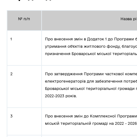
№ п/п
Назва р
1
Про внесення змін в Додаток 1 до Програми б
утримання об’єктів житлового фонду, благоу
призначення Броварської міської територіаль
2
Про затвердження Програми часткової компенс
електрогенераторів для забезпечення потреб
Броварської міської територіальної громади
2022-2023 років.
3
Про внесення змін до Комплексної Програми 
міській територіальній громаді на 2022 - 2026