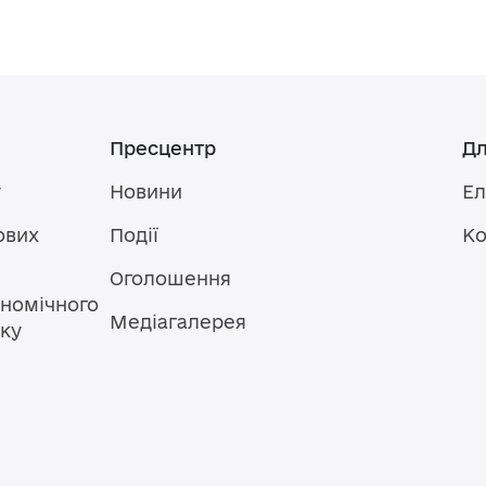
Пресцентр
Дл
у
Новини
Ел
ових
Події
Ко
Оголошення
номічного
Медіагалерея
тку