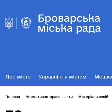
Броварська
міська рада
Про місто
Управління містом
Мешк
Головна
Нормативно-правові акти
Матеріали сесій