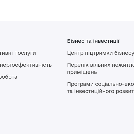
Бізнес та інвестиції
тивні послуги
Центр підтримки бізнес
енергоефективність
Перелік вільних нежитл
приміщень
робота
Програми соціально-еко
та інвестиційного розви