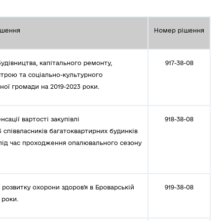
ішення
Номер рішення
удівництва, капітального ремонту,
917-38-08
строю та соціально-культурного
ної громади на 2019-2023 роки.
ації вартості закупівлі
918-38-08
 співвласників багатоквартирних будинків
 під час проходження опалювального сезону
розвитку охорони здоров'я в Броварській
919-38-08
 роки.