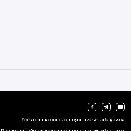
Електронна пошта
info@brovary-rada.gov.ua
Пропозиції або зауваження
info@brovary-rada.gov.ua