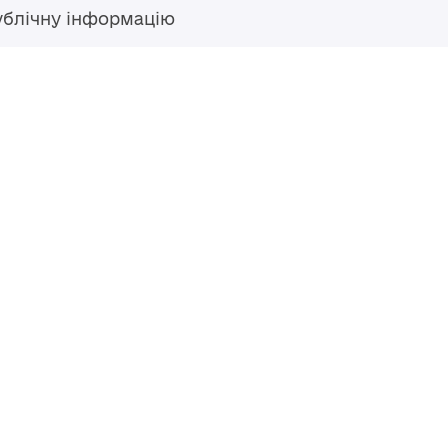
ублічну інформацію
Гаряча лінія
+38 (04594) 6 11 11
+38 (067) 483 43 68
+38 (093) 170 82 92
ступний за
Перероблено у 2026 році ВСП
nse
, якщо не
Повернутись навер