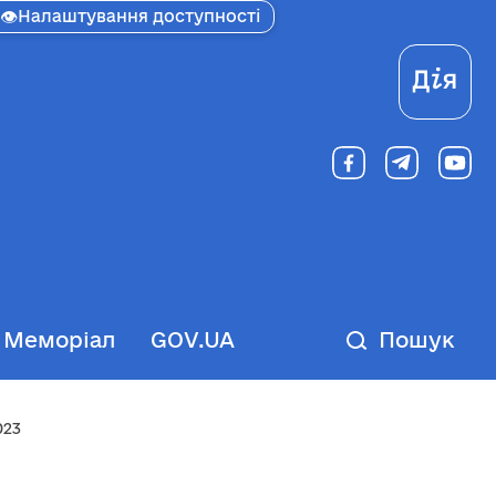
👁
Налаштування доступності
Ді
Меморіал
GOV.UA
Пошук
023