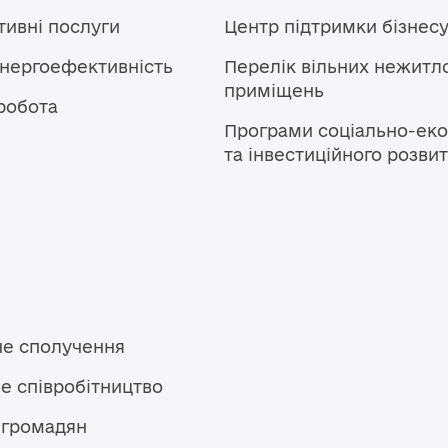
тивні послуги
Центр підтримки бізнес
енергоефективність
Перелік вільних нежитл
приміщень
робота
Програми соціально-еко
та інвестиційного розви
не сполучення
е співробітництво
 громадян