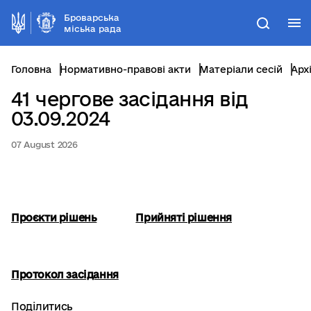
Броварська
М
Пошук
міська рада
Головна
Нормативно-правові акти
Матеріали сесій
Арх
41 чергове засідання від
03.09.2024
07 August 2026
Проєкти рішень
Прийняті рішення
Протокол засідання
Поділитись