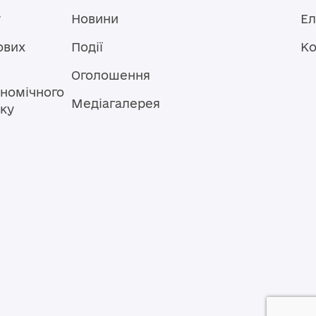
у
Новини
Ел
ових
Події
Ко
Оголошення
номічного
Медіагалерея
тку