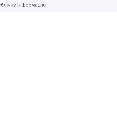
ублічну інформацію
Гаряча лінія
+38 (04594) 6 11 11
+38 (067) 483 43 68
+38 (093) 170 82 92
ступний за
Перероблено у 2026 році ВСП
nse
, якщо не
Повернутись навер