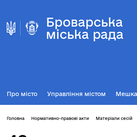
Броварська
міська рада
Про місто
Управління містом
Мешк
Головна
Нормативно-правові акти
Матеріали сесій