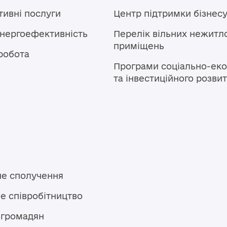
тивні послуги
Центр підтримки бізнес
енергоефективність
Перелік вільних нежитл
приміщень
робота
Програми соціально-еко
та інвестиційного розви
не сполучення
е співробітництво
 громадян