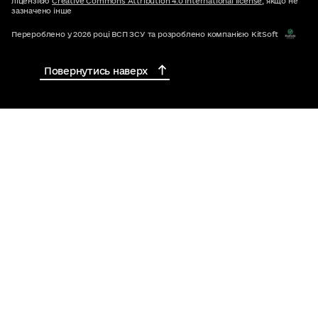
ліцензією
Creative Commons Attribution 4.0 International license
, якщо не
зазначено інше
Перероблено у 2026 році ВСП ЗСУ та розроблено компанією KitSoft
Повернутись наверх