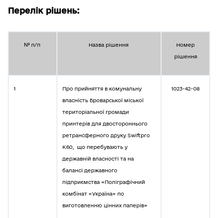
Перелік рішень:
№ п/п
Назва рішення
Номер
рішення
1
Про прийняття в комунальну
1023-42-08
власність Броварської міської
територіальної громади
принтерів для двостороннього
ретрансферного друку Swiftpro
K60, що перебувають у
державній власності та на
балансі державного
підприємства «Поліграфічний
комбінат «Україна» по
виготовленню цінних паперів»