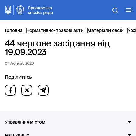
Броварська
М
Пошук
міська рада
Головна
Нормативно-правові акти
Матеріали сесій
Арх
44 чергове засідання від
19.09.2023
07 August 2026
Поділитись
Управління містом
Мешканцю