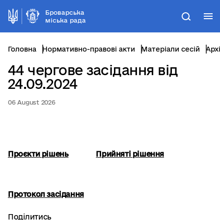
Броварська
М
Пошук
міська рада
Головна
Нормативно-правові акти
Матеріали сесій
Арх
44 чергове засідання від
24.09.2024
06 August 2026
Проєкти рішень
Прийняті рішення
Протокол засідання
Поділитись