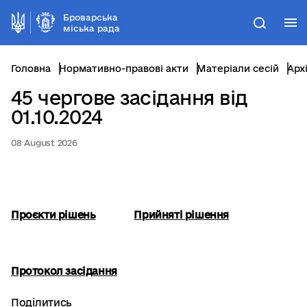
Броварська
М
Пошук
міська рада
Головна
Нормативно-правові акти
Матеріали сесій
Арх
45 чергове засідання від
01.10.2024
08 August 2026
Проєкти рішень
Прийняті рішення
Протокол засідання
Поділитись