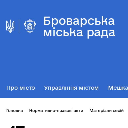
Броварська
міська рада
Про місто
Управління містом
Мешк
Головна
Нормативно-правові акти
Матеріали сесій