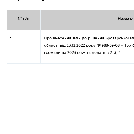
№ п/п
Назва р
1
Про внесення змін до рішення Броварської мі
області від 23.12.2022 року № 988-39-08 «Про
громади на 2023 рік» та додатків 2, 3, 7