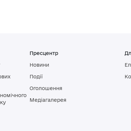
Пресцентр
Дл
у
Новини
Ел
ових
Події
Ко
Оголошення
номічного
Медіагалерея
тку