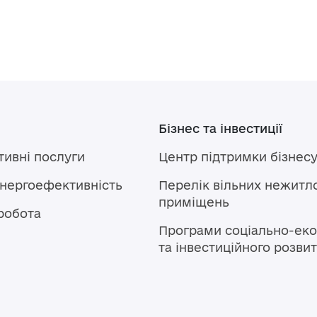
Бізнес та інвестиції
тивні послуги
Центр підтримки бізнес
енергоефективність
Перелік вільних нежитл
приміщень
робота
Програми соціально-еко
та інвестиційного розви