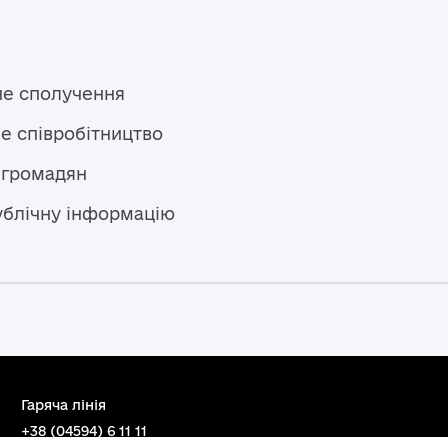
не сполучення
е співробітництво
 громадян
ублічну інформацію
Гаряча лінія
+38 (04594) 6 11 11