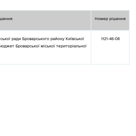
ішення
Номер рішення
ської ради Броварського району Київської
1121-46-08
 бюджет Броварської міської територіальної