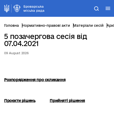
Броварська
М
Пошук
міська рада
Головна
Нормативно-правові акти
Матеріали сесій
Арх
5 позачергова сесія від
07.04.2021
09 August 2026
Розпорядження про скликання
Проєкти рішень
Прийняті рішення