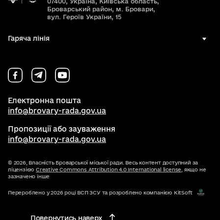
07400, Україна, Київська область,
Броварський район, м. Бровари,
вул. Героїв України, 15
Гаряча лінія
Електронна пошта
info@brovary-rada.gov.ua
Пропозиції або зауваження
info@brovary-rada.gov.ua
© 2026,
Власність Броварської міської ради. Весь контент доступний за
ліцензією
Creative Commons Attribution 4.0 International license
, якщо не
зазначено інше
Перероблено у 2026 році ВСП ЗСУ та розроблено компанією KitSoft
Повернутись наверх