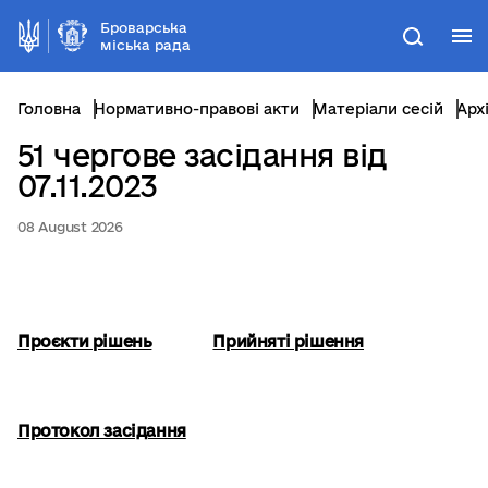
Броварська
М
Пошук
міська рада
Головна
Нормативно-правові акти
Матеріали сесій
Арх
51 чергове засідання від
07.11.2023
08 August 2026
Проєкти рішень
Прийняті рішення
Протокол засідання