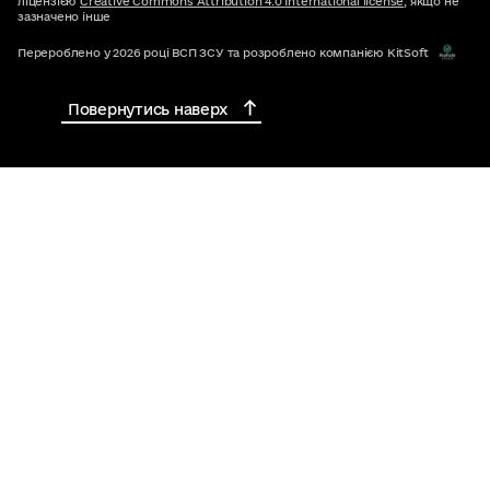
ліцензією
Creative Commons Attribution 4.0 International license
, якщо не
зазначено інше
Перероблено у 2026 році ВСП ЗСУ та розроблено компанією KitSoft
Повернутись наверх