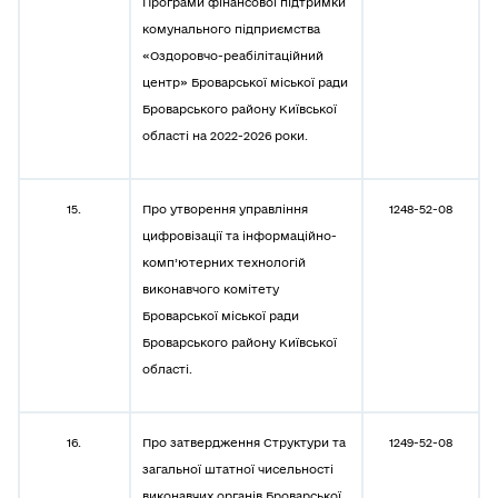
Програми фінансової підтримки
комунального підприємства
«Оздоровчо-реабілітаційний
центр» Броварської міської ради
Броварського району Київської
області на 2022-2026 роки.
15.
Про утворення управління
1248-52-08
цифровізації та інформаційно-
комп’ютерних технологій
виконавчого комітету
Броварської міської ради
Броварського району Київської
області.
16.
Про затвердження Структури та
1249-52-08
загальної штатної чисельності
виконавчих органів Броварської