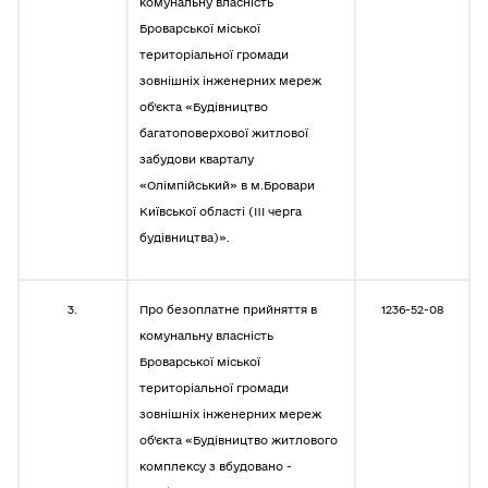
комунальну власність
Броварської міської
територіальної громади
зовнішніх інженерних мереж
об’єкта «Будівництво
багатоповерхової житлової
забудови кварталу
«Олімпійський» в м.Бровари
Київської області (III черга
будівництва)».
3.
Про безоплатне прийняття в
1236-52-08
комунальну власність
Броварської міської
територіальної громади
зовнішніх інженерних мереж
об’єкта «Будівництво житлового
комплексу з вбудовано -