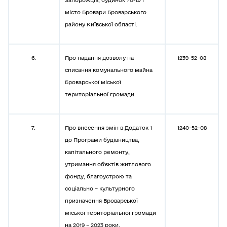
Запорожців, будинок 70-Б/1
місто Бровари Броварського
району Київської області.
6.
Про надання дозволу на
1239-52-08
списання комунального майна
Броварської міської
територіальної громади.
7.
Про внесення змін в Додаток 1
1240-52-08
до Програми будівництва,
капітального ремонту,
утримання об’єктів житлового
фонду, благоустрою та
соціально – культурного
призначення Броварської
міської територіальної громади
на 2019 – 2023 роки.