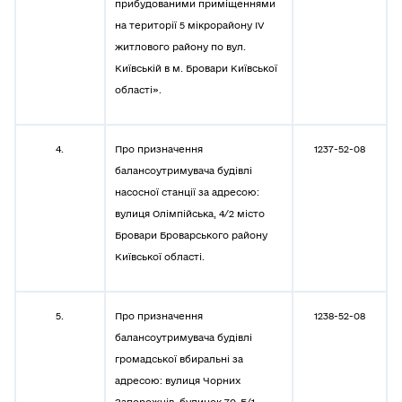
прибудованими приміщеннями
на території 5 мікрорайону IV
житлового району по вул.
Київській в м. Бровари Київської
області».
4.
Про призначення
1237-52-08
балансоутримувача будівлі
насосної станції за адресою:
вулиця Олімпійська, 4/2 місто
Бровари Броварського району
Київської області.
5.
Про призначення
1238-52-08
балансоутримувача будівлі
громадської вбиральні за
адресою: вулиця Чорних