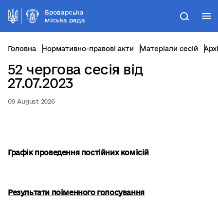
Броварська
М
Пошук
міська рада
Головна
Нормативно-правові акти
Матеріали сесій
Арх
52 чергова сесія від
27.07.2023
09 August 2026
Графік проведення постійних комісій
Результати поіменного голосування