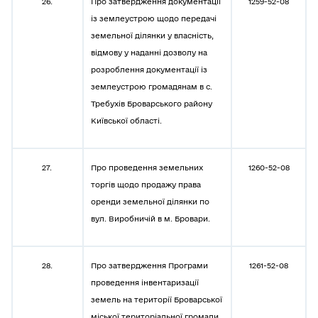
26.
Про затвердження документації
1259-52-08
із землеустрою щодо передачі
земельної ділянки у власність,
відмову у наданні дозволу на
розроблення документації із
землеустрою громадянам в с.
Требухів Броварського району
Київської області.
27.
Про проведення земельних
1260-52-08
торгів щодо продажу права
оренди земельної ділянки по
вул. Виробничій в м. Бровари.
28.
Про затвердження Програми
1261-52-08
проведення інвентаризації
земель на території Броварської
міської територіальної громади