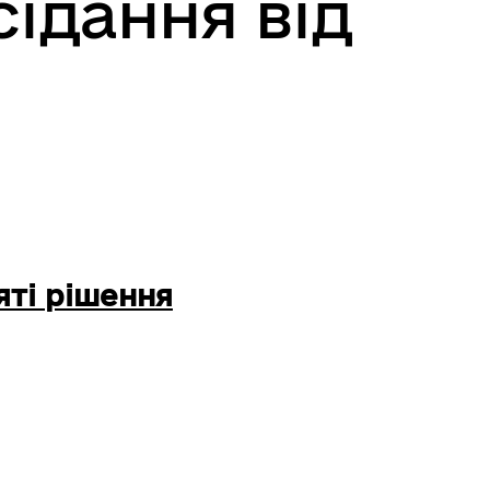
сідання від
ті рішення