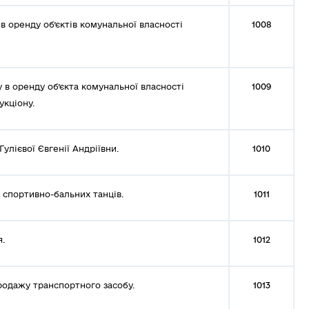
в оренду об’єктів комунальної власності
1008
в оренду об’єкта комунальної власності
1009
укціону.
улієвої Євгенії Андріївни.
1010
 спортивно-бальних танців.
1011
.
1012
родажу транспортного засобу.
1013