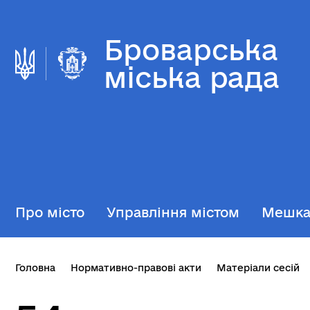
Броварська
міська рада
Про місто
Управління містом
Мешк
Головна
Нормативно-правові акти
Матеріали сесій