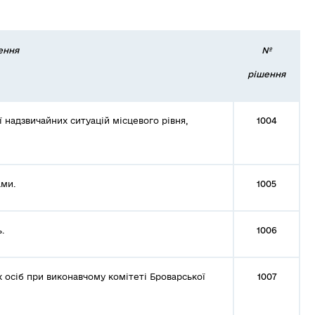
ення
№
рішення
ї надзвичайних ситуацій місцевого рівня,
1004
ами.
1005
.
1006
 осіб при виконавчому комітеті Броварської
1007