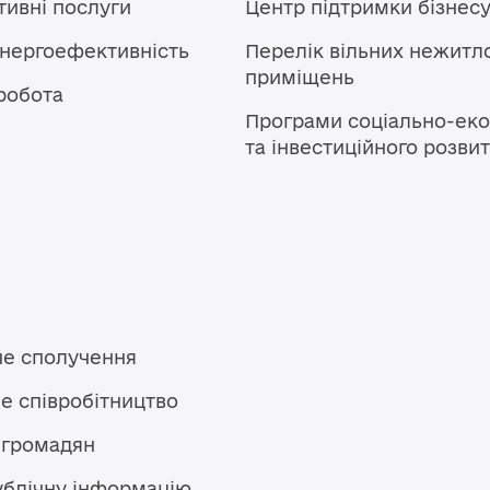
тивні послуги
Центр підтримки бізнес
енергоефективність
Перелік вільних нежитл
приміщень
робота
Програми соціально-еко
та інвестиційного розви
не сполучення
е співробітництво
 громадян
ублічну інформацію