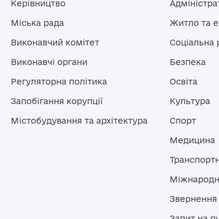
Керівництво
Адміністра
Міська рада
Житло та 
Виконавчий комітет
Соціальна 
Виконавчі органи
Безпека
Регуляторна політика
Освіта
Запобігання корупції
Культура
Містобудування та архітектура
Спорт
Медицина
Транспорт
Міжнародн
Звернення
Запит на п