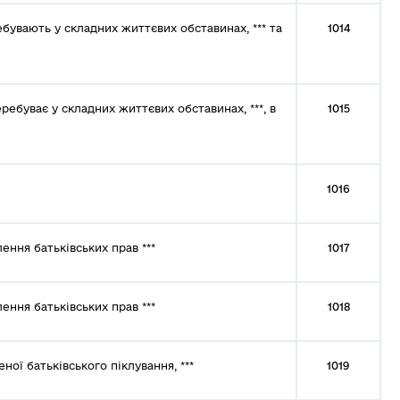
бувають у складних життєвих обставинах, *** та
1014
ебуває у складних життєвих обставинах, ***, в
1015
1016
ення батьківських прав ***
1017
ення батьківських прав ***
1018
ої батьківського піклування, ***
1019