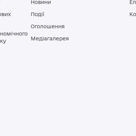
у
Новини
Ел
ових
Події
Ко
Оголошення
номічного
Медіагалерея
тку