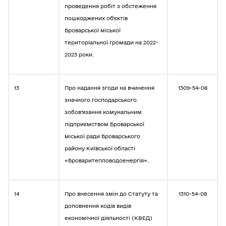
проведення робіт з обстеження
пошкоджених об’єктів
Броварської міської
територіальної громади на 2022-
2023 роки.
13
Про надання згоди на вчинення
1309-54-08
значного господарського
зобов’язання комунальним
підприємством Броварської
міської ради Броварського
району Київської області
«Броваритепловодоенергія».
14
Про внесення змін до Статуту та
1310-54-08
доповнення кодів видів
економічної діяльності (КВЕД)