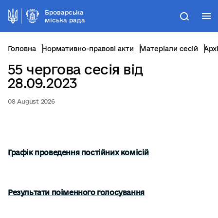
Броварська
М
Пошук
міська рада
Головна
Нормативно-правові акти
Матеріали сесій
Арх
55 чергова сесія від
28.09.2023
08 August 2026
Графік проведення постійних комісій
Результати поіменного голосування