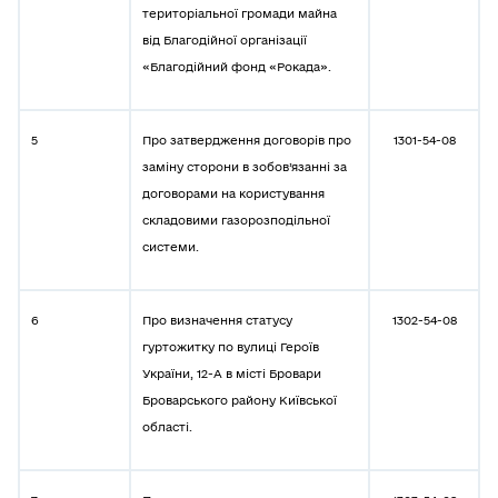
територіальної громади майна
від Благодійної організації
«Благодійний фонд «Рокада».
5
Про затвердження договорів про
1301-54-08
заміну сторони в зобов’язанні за
договорами на користування
складовими газорозподільної
системи.
6
Про визначення статусу
1302-54-08
гуртожитку по вулиці Героїв
України, 12-А в місті Бровари
Броварського району Київської
області.