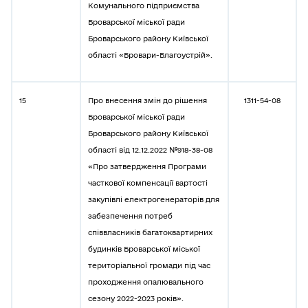
Комунального підприємства
Броварської міської ради
Броварського району Київської
області «Бровари-Благоустрій».
15
Про внесення змін до рішення
1311-54-08
Броварської міської ради
Броварського району Київської
області від 12.12.2022 №918-38-08
«Про затвердження Програми
часткової компенсації вартості
закупівлі електрогенераторів для
забезпечення потреб
співвласників багатоквартирних
будинків Броварської міської
територіальної громади під час
проходження опалювального
сезону 2022-2023 років».