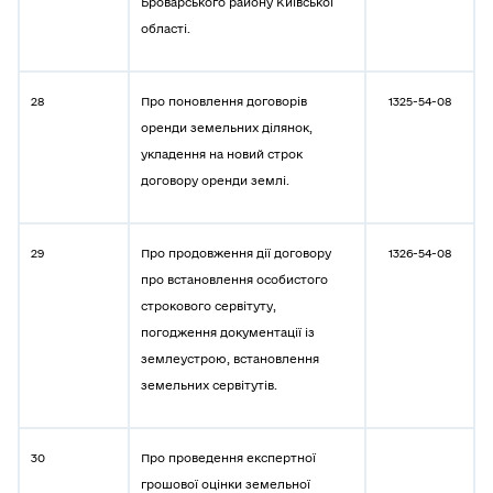
Броварського району Київської
області.
28
Про поновлення договорів
1325-54-08
оренди земельних ділянок,
укладення на новий строк
договору оренди землі.
29
Про продовження дії договору
1326-54-08
про встановлення особистого
строкового сервітуту,
погодження документації із
землеустрою, встановлення
земельних сервітутів.
30
Про проведення експертної
грошової оцінки земельної