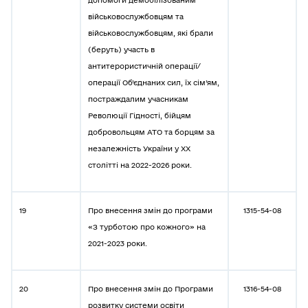
допомоги демобілізованим
військовослужбовцям та
військовослужбовцям, які брали
(беруть) участь в
антитерористичній операції/
операції Об’єднаних сил, їх сім’ям,
постраждалим учасникам
Революції Гідності, бійцям
добровольцям АТО та борцям за
незалежність України у ХХ
столітті на 2022-2026 роки.
19
Про внесення змін до програми
1315-54-08
«З турботою про кожного» на
2021-2023 роки.
20
Про внесення змін до Програми
1316-54-08
розвитку системи освіти