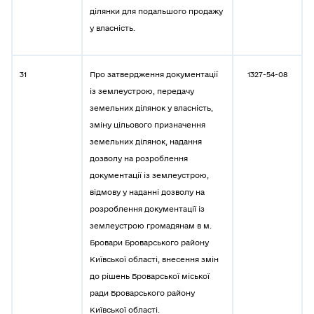
ділянки для подальшого продажу
у власність.
31
Про затвердження документації
1327-54-08
із землеустрою, передачу
земельних ділянок у власність,
зміну цільового призначення
земельних ділянок, надання
дозволу на розроблення
документації із землеустрою,
відмову у наданні дозволу на
розроблення документації із
землеустрою громадянам в м.
Бровари Броварського району
Київської області, внесення змін
до рішень Броварської міської
ради Броварського району
Київської області.