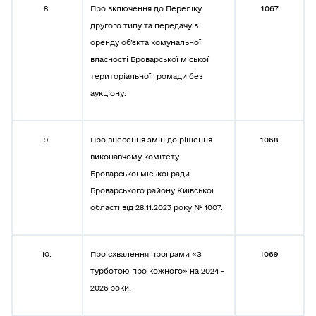
8.
Про включення до Переліку
1067
другого типу та передачу в
оренду об’єкта комунальної
власності Броварської міської
територіальної громади без
аукціону.
9.
Про внесення змін до рішення
1068
виконавчому комітету
Броварської міської ради
Броварського району Київської
області від 28.11.2023 року № 1007.
10.
Про схвалення програми «З
1069
турботою про кожного» на 2024 -
2026 роки.