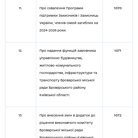
11.
Про схвалення Програми
1070
підтримки Захисників і Захисниць
України, членів сімей загиблих на
2024-2026 роки.
12.
Про надання функцій замовника
1071
управлінню будівництва,
житлово-комунального
господарства, інфраструктури та
транспорту Броварської міської
ради Броварського району
Київської області.
13.
Про внесення змін в додаток до
1072
рішення виконавчого комітету
Броварської міської ради
Броварського району Київської