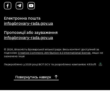
Електронна пошта
info@brovary-rada.gov.ua
Пропозиції або зауваження
info@brovary-rada.gov.ua
© 2026,
Власність Броварської міської ради. Весь контент доступний за
ліцензією
Creative Commons Attribution 4.0 International license
, якщо не
зазначено інше
Перероблено у 2026 році ВСП ЗСУ та розроблено компанією KitSoft
Повернутись наверх