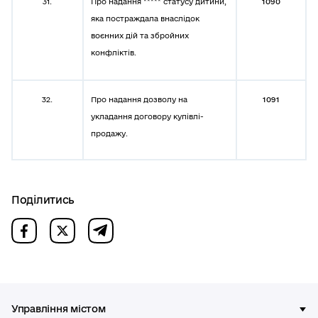
31.
Про надання ***** статусу дитини,
1090
яка постраждала внаслідок
воєнних дій та збройних
конфліктів.
32.
Про надання дозволу на
1091
укладання договору купівлі-
продажу.
Поділитись
Управління містом