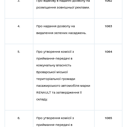
3.
Про відмову в наданні дозволу на
1062
розміщення зовнішньої реклами.
4.
Про надання дозволу на
1063
видалення зелених насаджень.
5.
Про утворення комісії з
1064
приймання-передачі в
комунальну власність
Броварської міської
територіальної громади
пасажирського автомобіля марки
RENAULT та затвердження її
складу.
6.
Про утворення комісії з
1065
приймання-передачі в