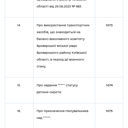
області від 29.08.2023 № 683.
14.
Про використання транспортних
1073
засобів, що знаходиться на
балансі виконавчого комітету
Броварської міської ради
Броварського району Київської
області, в період дії воєнного
стану.
15.
Про надання ***** статусу
1074
дитини-сироти.
16.
Про призначення піклувальника
1075
над *****.