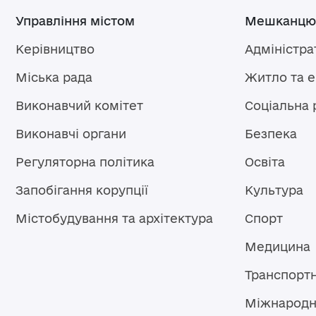
Управління містом
Мешканцю
Керівництво
Адміністра
Міська рада
Житло та 
Виконавчий комітет
Соціальна 
Виконавчі органи
Безпека
Регуляторна політика
Освіта
Запобігання корупції
Культура
Містобудування та архітектура
Спорт
Медицина
Транспорт
Міжнародн