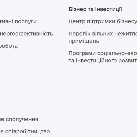
Бізнес та інвестиції
тивні послуги
Центр підтримки бізнес
енергоефективність
Перелік вільних нежитл
приміщень
робота
Програми соціально-еко
та інвестиційного розви
не сполучення
е співробітництво