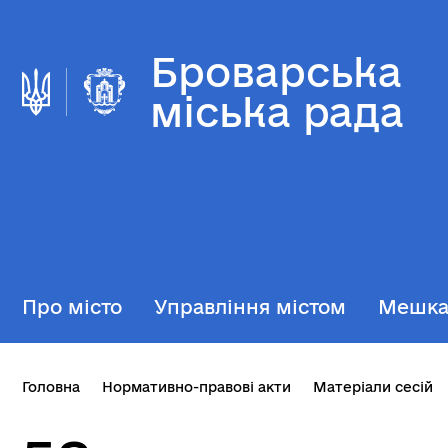
Броварська
міська рада
Про місто
Управління містом
Мешк
Головна
Нормативно-правові акти
Матеріали сесій