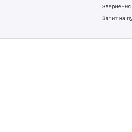
Звернення
Запит на п
Мапа сайту
Броварська міська рада
07400, Україна, Київська область,
Броварський район, м. Бровари,
вул. Героїв України, 15
© 2026,
Власність Броварської міської ради. Весь контент до
ліцензією
Creative Commons Attribution 4.0 International lice