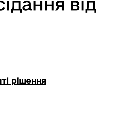
сідання від
ті рішення