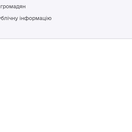
 громадян
ублічну інформацію
Гаряча лінія
+38 (04594) 6 11 11
+38 (067) 483 43 68
+38 (093) 170 82 92
ступний за
Перероблено у 2026 році ВСП
nse
, якщо не
Повернутись навер