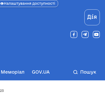
👁
Налаштування доступності
Ді
Меморіал
GOV.UA
Пошук
023