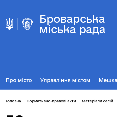
Броварська
міська рада
Про місто
Управління містом
Мешк
Головна
Нормативно-правові акти
Матеріали сесій