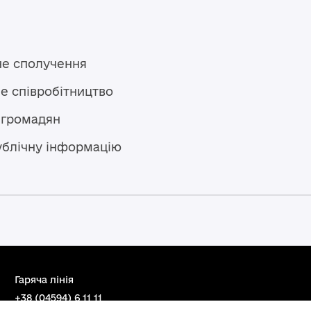
не сполучення
е співробітництво
 громадян
ублічну інформацію
Гаряча лінія
+38 (04594) 6 11 11