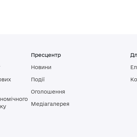
Пресцентр
Дл
у
Новини
Ел
ових
Події
Ко
Оголошення
номічного
Медіагалерея
тку