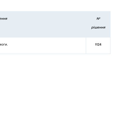
ення
№
рішення
моги.
1124