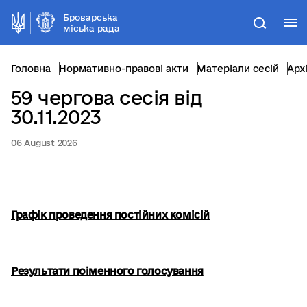
Броварська
М
Пошук
міська рада
Головна
Нормативно-правові акти
Матеріали сесій
Арх
59 чергова сесія від
30.11.2023
06 August 2026
Графік проведення постійних комісій
Результати поіменного голосування