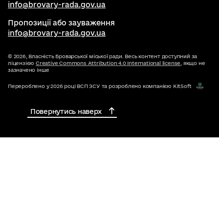
info@brovary-rada.gov.ua
Пропозиції або зауваження
info@brovary-rada.gov.ua
© 2026,
Власність Броварської міської ради. Весь контент доступний за
ліцензією
Creative Commons Attribution 4.0 International license
, якщо не
зазначено інше
Перероблено у 2026 році ВСП ЗСУ та розроблено компанією KitSoft
Повернутись наверх