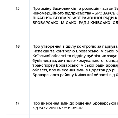
15
Про зміну Засновників та розподіл часток 
некомерційного підприємства «БРОВАРСЬ
ЛІКАРНЯ» БРОВАРСЬКОЇ РАЙОННОЇ РАДИ К
БРОВАРСЬКОЇ МІСЬКОЇ РАДИ КИЇВСЬКОЇ ОБ
16
Про утворення відділу контролю за паркува
інспекції та контролю Броварської міської
Київської області та відділу публічних закуп
будівництва, житлово-комунального господ
транспорту Броварської міської ради Брова
області, про внесення змін в Додаток до рі
Броварського району Київської області від 0
17
Про внесення змін до рішення Броварської м
від 24.12.2020 № 2119-89-07.