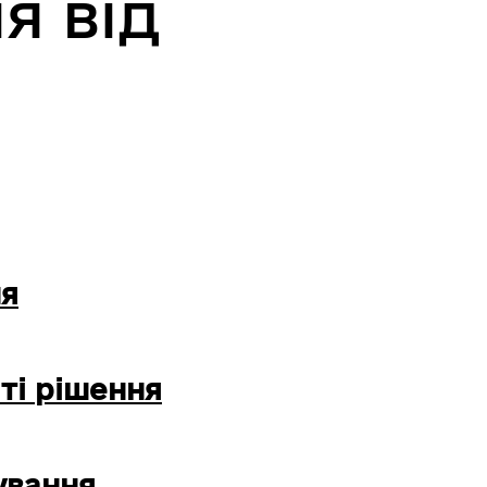
я від
ня
ті рішення
ування