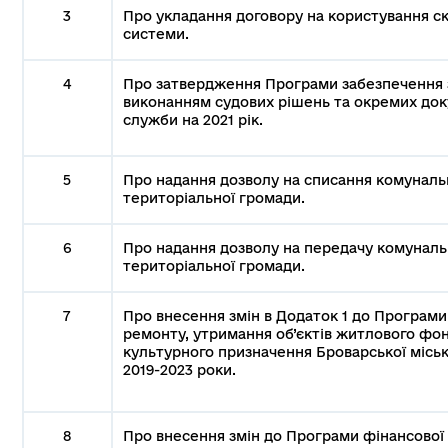
3
Про укладання договору на користування с
системи.
4
Про затвердження Програми забезпечення з
виконанням судових рішень та окремих доку
служби на 2021 рік.
5
Про надання дозволу на списання комуналь
територіальної громади.
6
Про надання дозволу на передачу комуналь
територіальної громади.
7
Про внесення змін в Додаток 1 до Програми
ремонту, утримання об’єктів житлового фон
культурного призначення Броварської міськ
2019-2023 роки.
8
Про внесення змін до Програми фінансової