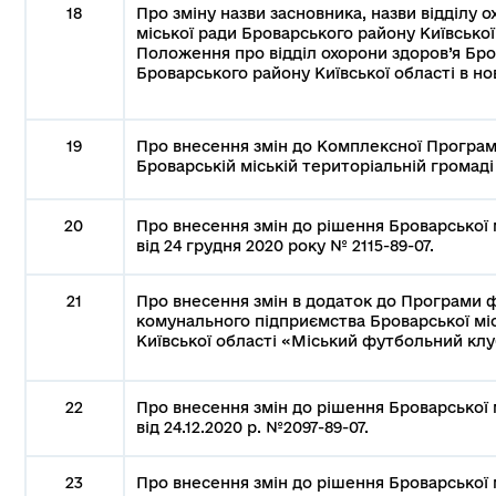
18
Про зміну назви засновника, назви відділу 
міської ради Броварського району Київсько
Положення про відділ охорони здоров’я Бро
Броварського району Київської області в нов
19
Про внесення змін до Комплексної Програми
Броварській міській територіальній громаді 
20
Про внесення змін до рішення Броварської м
від 24 грудня 2020 року № 2115-89-07.
21
Про внесення змін в додаток до Програми 
комунального підприємства Броварської мі
Київської області «Міський футбольний клу
22
Про внесення змін до рішення Броварської м
від 24.12.2020 р. №2097-89-07.
23
Про внесення змін до рішення Броварської м