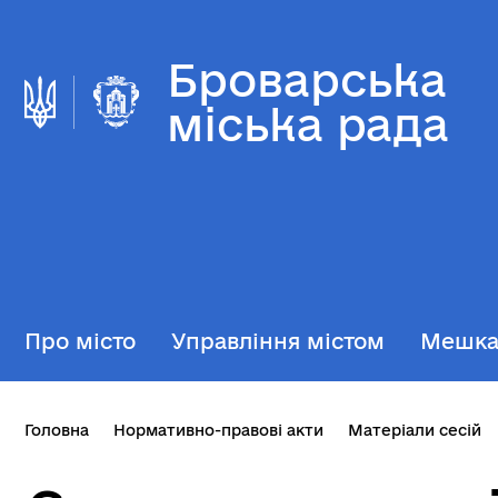
Броварська
міська рада
Про місто
Управління містом
Мешк
Головна
Нормативно-правові акти
Матеріали сесій