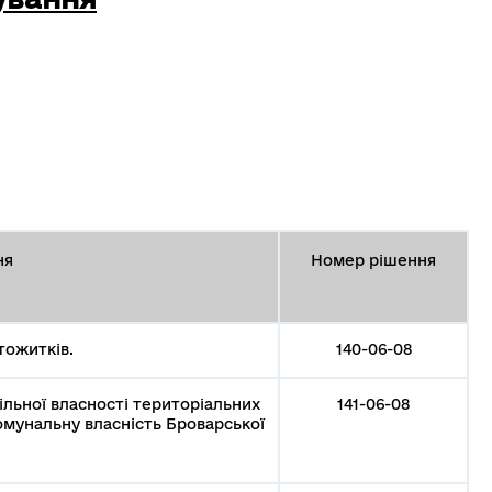
ня
Номер рішення
тожитків.
140-06-08
ільної власності територіальних
141-06-08
омунальну власність Броварської