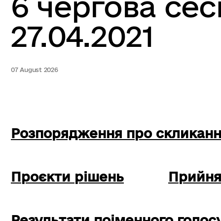
6 чергова сесі
27.04.2021
07 August 2026
Розпорядження про скликан
Проєкти рішень
Прийня
Результати поіменного голос