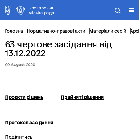
Броварська
М
Пошук
міська рада
Головна
Нормативно-правові акти
Матеріали сесій
Арх
63 чергове засідання від
13.12.2022
09 August 2026
Проєкти рішень
Прийняті рішення
Протокол засідання
Поділитись