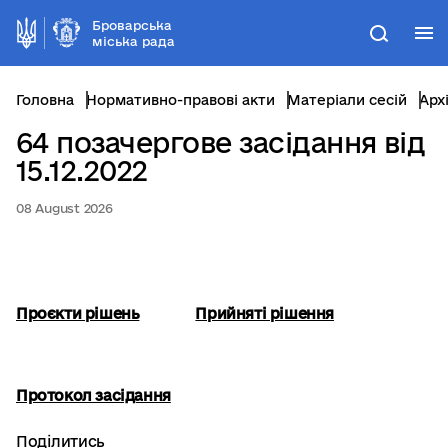
Броварська
М
Пошук
міська рада
Головна
Нормативно-правові акти
Матеріали сесій
Арх
64 позачергове засідання від
15.12.2022
08 August 2026
Проєкти рішень
Прийняті рішення
Протокол засідання
Поділитись