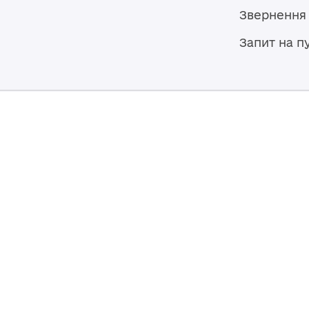
Звернення
Запит на п
Мапа сайту
Броварська міська рада
07400, Україна, Київська область,
Броварський район, м. Бровари,
вул. Героїв України, 15
© 2026,
Власність Броварської міської ради. Весь контент до
ліцензією
Creative Commons Attribution 4.0 International lice