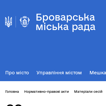
Броварська
міська рада
Про місто
Управління містом
Мешк
Головна
Нормативно-правові акти
Матеріали сесій