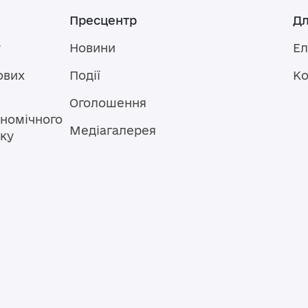
Пресцентр
Дл
у
Новини
Ел
ових
Події
Ко
Оголошення
номічного
Медіагалерея
тку