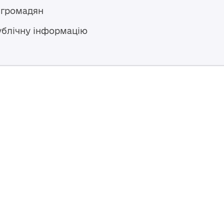
 громадян
ублічну інформацію
Гаряча лінія
+38 (04594) 6 11 11
+38 (067) 483 43 68
+38 (093) 170 82 92
ступний за
Перероблено у 2026 році ВСП
nse
, якщо не
Повернутись навер