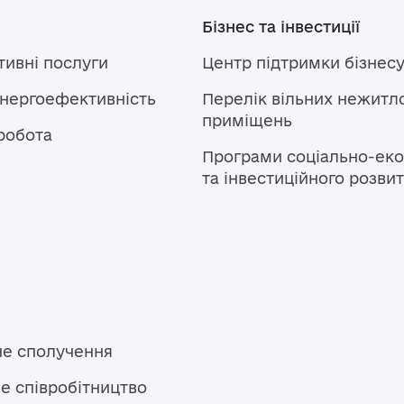
Бізнес та інвестиції
тивні послуги
Центр підтримки бізнес
енергоефективність
Перелік вільних нежитл
приміщень
робота
Програми соціально-еко
та інвестиційного розви
не сполучення
е співробітництво