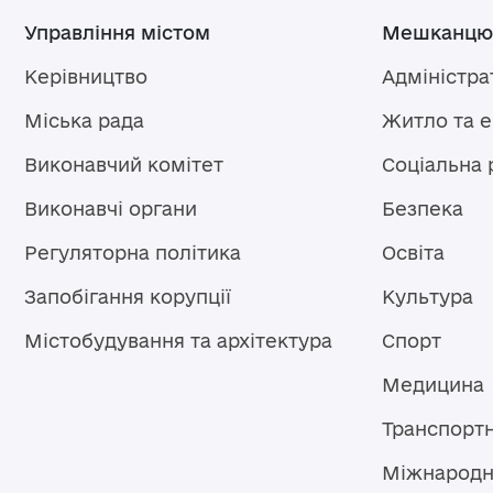
Управління містом
Мешканцю
Керівництво
Адміністра
Міська рада
Житло та 
Виконавчий комітет
Соціальна 
Виконавчі органи
Безпека
Регуляторна політика
Освіта
Запобігання корупції
Культура
Містобудування та архітектура
Спорт
Медицина
Транспорт
Міжнародн