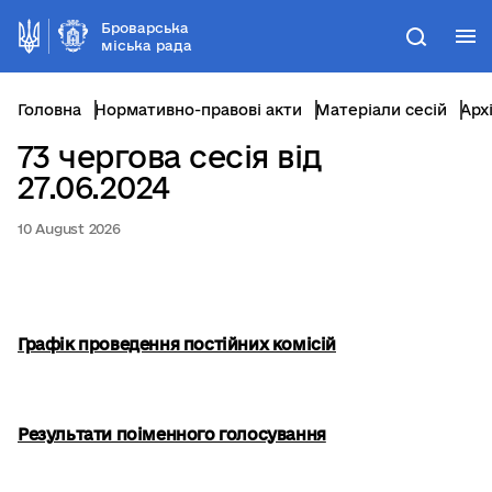
Броварська
М
Пошук
міська рада
Головна
Нормативно-правові акти
Матеріали сесій
Арх
73 чергова сесія від
27.06.2024
10 August 2026
Графік проведення постійних комісій
Результати поіменного голосування