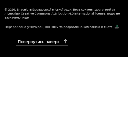
© 2026,
Власність Броварської міської ради. Весь контент доступний за
ліцензією
Creative Commons Attribution 4.0 International license
, якщо не
зазначено інше
Перероблено у 2026 році ВСП ЗСУ та розроблено компанією KitSoft
Повернутись наверх